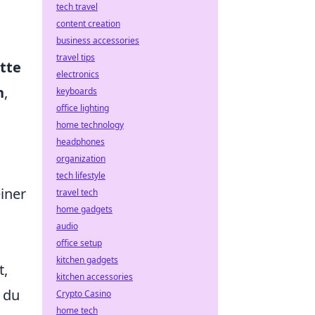
tech travel
content creation
business accessories
travel tips
tte
electronics
n
,
keyboards
office lighting
home technology
headphones
organization
tech lifestyle
iner
travel tech
home gadgets
audio
office setup
kitchen gadgets
t,
kitchen accessories
e du
Crypto Casino
home tech