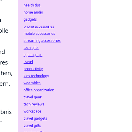
health tips
home audio
h
gadgets
phone accessories
lle
mobile accessories
streaming accessories
tech gifts
nd
lighting tips
res
travel
productivity
hen,
kids technology
ern.
wearables
office organization
travel gear
tech reviews
ebnis
workspace
travel gadgets
r
travel gifts