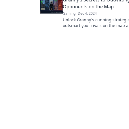
Kartellesen. Jetzt lesen!
Opponents on the Map
Gaming
Dec 4, 2024
Unlock Granny's cunning strategie
outsmart your rivals on the map 
dominate every game! Discover th
now!