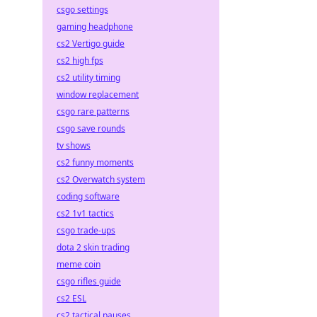
csgo settings
gaming headphone
cs2 Vertigo guide
cs2 high fps
cs2 utility timing
window replacement
csgo rare patterns
csgo save rounds
tv shows
cs2 funny moments
cs2 Overwatch system
coding software
cs2 1v1 tactics
csgo trade-ups
dota 2 skin trading
meme coin
csgo rifles guide
cs2 ESL
cs2 tactical pauses