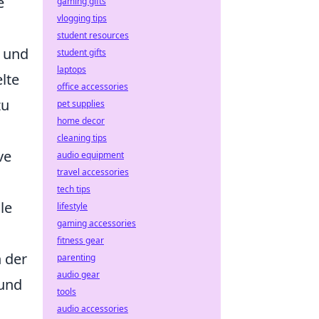
e
gaming gifts
vlogging tips
student resources
n und
student gifts
laptops
lte
office accessories
zu
pet supplies
home decor
cleaning tips
ve
audio equipment
travel accessories
tech tips
le
lifestyle
gaming accessories
fitness gear
n der
parenting
audio gear
 und
tools
audio accessories