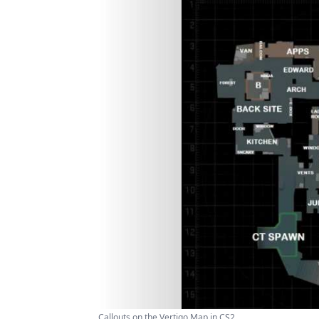
Callouts on the Vertigo Map in CS2