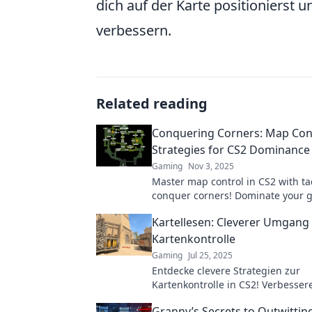
dich auf der Karte positionierst 
verbessern.
Related reading
Conquering Corners: Map Con
Strategies for CS2 Dominance
Gaming
Nov 3, 2025
Master map control in CS2 with tac
conquer corners! Dominate your 
and elevate your strategy for ultim
Kartellesen: Cleverer Umgang
Kartenkontrolle
Gaming
Jul 25, 2025
Entdecke clevere Strategien zur
Kartenkontrolle in CS2! Verbesser
Gameplay und überliste deine Ge
Granny’s Secrets to Outwittin