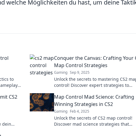
und welche Möglichkeiten du hast, um deine Takti
trol
Conquer the Canvas: Crafting Your
Map Control Strategies
Gaming
Sep 9, 2025
tics to
Unlock the secrets to mastering CS2 ma
gameplay
control! Discover expert strategies to
ate victory!
dominate the canvas and elevate your
 mit CS2
Map Control Mad Science: Crafting
gameplay today!
Winning Strategies in CS2
Gaming
Feb 4, 2025
Unlock the secrets of CS2 map control!
e dein
Discover mad science strategies that
gner mit
guarantee victories and elevate your
g