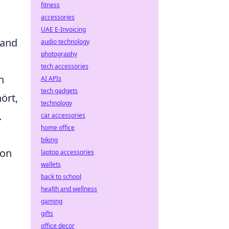
fitness
accessories
UAE E-Invoicing
hand
audio technology
photography
tech accessories
n
AI APIs
tech gadgets
ört,
technology
.
car accessories
home office
biking
von
laptop accessories
wallets
back to school
health and wellness
gaming
gifts
.
office decor