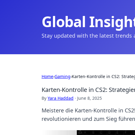
Global Insigh
Stay updated with the latest trends
Home
›
Gaming
›
Karten-Kontrolle in CS2: Strate
Karten-Kontrolle in CS2: Strategie
By
Yara Haddad
·
June 8, 2025
Meistere die Karten-Kontrolle in CS2!
revolutionieren und zum Sieg führen