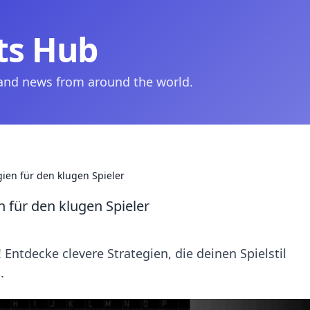
ts Hub
 and news from around the world.
gien für den klugen Spieler
n für den klugen Spieler
 Entdecke clevere Strategien, die deinen Spielstil
.