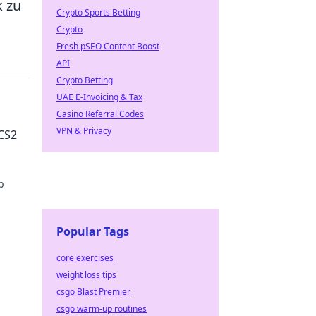
k zu
Crypto Sports Betting
Crypto
Fresh pSEO Content Boost
API
Crypto Betting
UAE E-Invoicing & Tax
Casino Referral Codes
VPN & Privacy
 CS2
p
Popular Tags
core exercises
weight loss tips
csgo Blast Premier
csgo warm-up routines