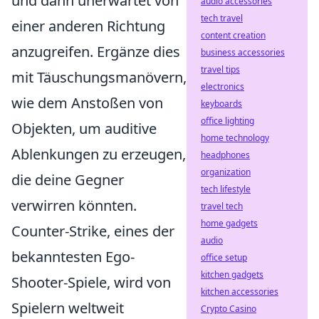
und dann unerwartet von
audio accessories
tech travel
einer anderen Richtung
content creation
anzugreifen. Ergänze dies
business accessories
travel tips
mit Täuschungsmanövern,
electronics
wie dem Anstoßen von
keyboards
office lighting
Objekten, um auditive
home technology
Ablenkungen zu erzeugen,
headphones
organization
die deine Gegner
tech lifestyle
verwirren könnten.
travel tech
home gadgets
Counter-Strike, eines der
audio
bekanntesten Ego-
office setup
kitchen gadgets
Shooter-Spiele, wird von
kitchen accessories
Spielern weltweit
Crypto Casino