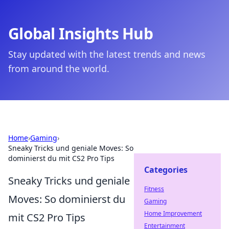
Global Insights Hub
Stay updated with the latest trends and news
from around the world.
Home
›
Gaming
›
Sneaky Tricks und geniale Moves: So
dominierst du mit CS2 Pro Tips
Categories
Sneaky Tricks und geniale
Fitness
Moves: So dominierst du
Gaming
Home Improvement
mit CS2 Pro Tips
Entertainment