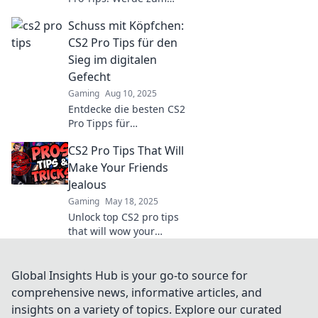
Taktik-Genie und
Schuss mit Köpfchen:
meistere den Teamgeist,
um jede Runde zu
CS2 Pro Tips für den
rocken!
Sieg im digitalen
Gefecht
Gaming
Aug 10, 2025
Entdecke die besten CS2
Pro Tipps für
strategische Siege!
CS2 Pro Tips That Will
Werde zum Meister des
digitalen Gefechts mit
Make Your Friends
cleveren Tricks und
Jealous
Strategien.
Gaming
May 18, 2025
Unlock top CS2 pro tips
that will wow your
friends! Boost your
gameplay and leave
them in awe with these
Global Insights Hub is your go-to source for
essential tricks.
comprehensive news, informative articles, and
insights on a variety of topics. Explore our curated