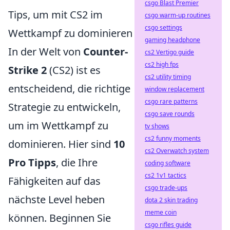
csgo Blast Premier
Tips, um mit CS2 im
csgo warm-up routines
csgo settings
Wettkampf zu dominieren
gaming headphone
In der Welt von
Counter-
cs2 Vertigo guide
cs2 high fps
Strike 2
(CS2) ist es
cs2 utility timing
entscheidend, die richtige
window replacement
csgo rare patterns
Strategie zu entwickeln,
csgo save rounds
um im Wettkampf zu
tv shows
cs2 funny moments
dominieren. Hier sind
10
cs2 Overwatch system
Pro Tipps
, die Ihre
coding software
cs2 1v1 tactics
Fähigkeiten auf das
csgo trade-ups
nächste Level heben
dota 2 skin trading
meme coin
können. Beginnen Sie
csgo rifles guide