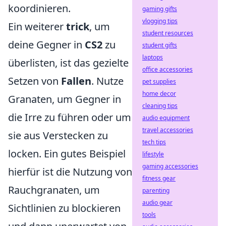
koordinieren.
gaming gifts
vlogging tips
Ein weiterer
trick
, um
student resources
deine Gegner in
CS2
zu
student gifts
laptops
überlisten, ist das gezielte
office accessories
Setzen von
Fallen
. Nutze
pet supplies
home decor
Granaten, um Gegner in
cleaning tips
die Irre zu führen oder um
audio equipment
travel accessories
sie aus Verstecken zu
tech tips
locken. Ein gutes Beispiel
lifestyle
gaming accessories
hierfür ist die Nutzung von
fitness gear
Rauchgranaten, um
parenting
audio gear
Sichtlinien zu blockieren
tools