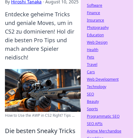
By
Hiroshi Tanaka
·
August 10, 2025
Software
Finance
Entdecke geheime Tricks
Insurance
und geniale Moves, um in
Photography
CS2 zu dominieren! Hol dir
Education
die besten Pro Tips und
Web Design
mach andere Spieler
Health
neidisch!
Pets
Travel
Cars
Web Development
Technology
SEO
Beauty
Sports
How to Use the AWP in CS2 Right? Tips ...
Programmatic SEO
SEO APIs
Die besten Sneaky Tricks
Anime Merchandise