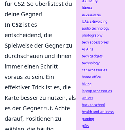
Gambling
für CS2: So überlistest du
fitness
deine Gegner!
accessories
UAE E-Invoicing
In
CS2
ist es
audio technology
entscheidend, die
photography
tech accessories
Spielweise der Gegner zu
AI APIs
durchschauen und ihnen
tech gadgets
technology
immer einen Schritt
car accessories
voraus zu sein. Ein
home office
biking
effektiver Trick ist es, die
laptop accessories
Karte besser zu nutzen, als
wallets
back to school
es der Gegner tut. Achte
health and wellness
darauf, Positionen zu
gaming
gifts
wählen, die häufig