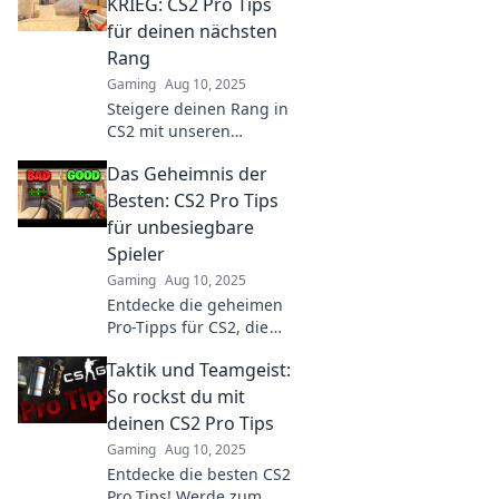
KRIEG: CS2 Pro Tips
für deinen nächsten
Rang
Gaming
Aug 10, 2025
Steigere deinen Rang in
CS2 mit unseren
ultimativen Pro-Tipps!
Das Geheimnis der
Erlebe den Krieg mit
Köpfchen und
Besten: CS2 Pro Tips
dominiere das Spiel wie
für unbesiegbare
nie zuvor!
Spieler
Gaming
Aug 10, 2025
Entdecke die geheimen
Pro-Tipps für CS2, die
dich zum
Taktik und Teamgeist:
unbesiegbaren Spieler
machen! Werde jetzt
So rockst du mit
zum Champion des
deinen CS2 Pro Tips
Spiels!
Gaming
Aug 10, 2025
Entdecke die besten CS2
Pro Tips! Werde zum