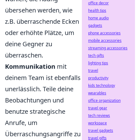
office decor
übersehen werden, wie
health tips
home audio
z.B. überraschende Ecken
gadgets
oder erhöhte Plätze, um
phone accessories
mobile accessories
deine Gegner zu
streaming accessories
überraschen.
tech gifts
lighting tips
Kommunikation
mit
travel
deinem Team ist ebenfalls
productivity
kids technology
unerlässlich. Teile deine
wearables
Beobachtungen und
office organization
travel gear
benutze strategische
tech reviews
Anrufe, um
workspace
travel gadgets
Überraschungsangriffe zu
travel gifts