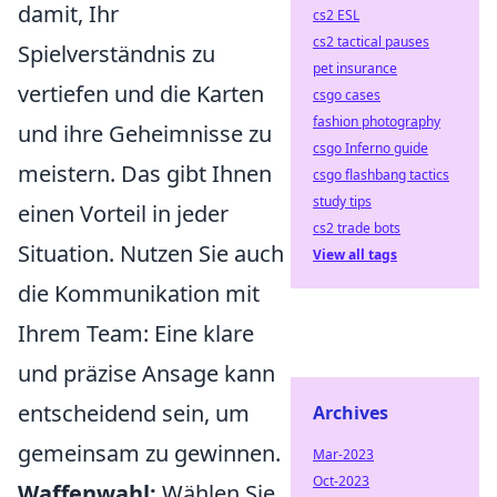
damit, Ihr
cs2 ESL
cs2 tactical pauses
Spielverständnis zu
pet insurance
vertiefen und die Karten
csgo cases
fashion photography
und ihre Geheimnisse zu
csgo Inferno guide
meistern. Das gibt Ihnen
csgo flashbang tactics
study tips
einen Vorteil in jeder
cs2 trade bots
Situation. Nutzen Sie auch
View all tags
die Kommunikation mit
Ihrem Team: Eine klare
und präzise Ansage kann
entscheidend sein, um
Archives
gemeinsam zu gewinnen.
Mar-2023
Oct-2023
Waffenwahl:
Wählen Sie