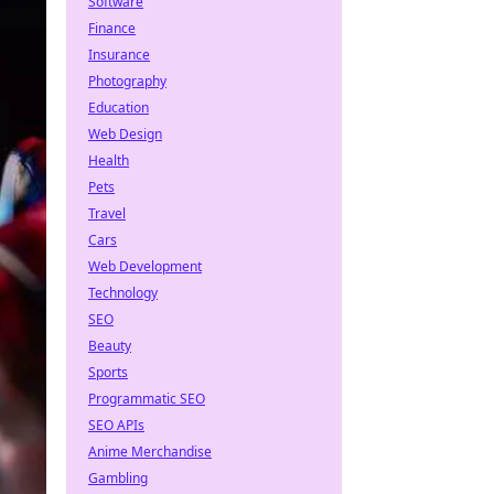
Software
Finance
Insurance
Photography
Education
Web Design
Health
Pets
Travel
Cars
Web Development
Technology
SEO
Beauty
Sports
Programmatic SEO
SEO APIs
Anime Merchandise
Gambling