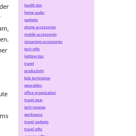
eder
health tips
home audio
r
gadgets
am,
phone accessories
mobile accessories
en.
streaming accessories
ner
tech gifts
lighting tips
travel
productivity
kids technology
wearables
ute
office organization
travel gear
tech reviews
ams
workspace
travel gadgets
travel gifts