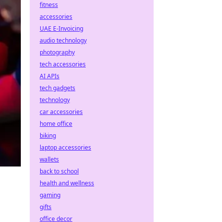
fitness
accessories
UAE E-Invoicing
audio technology
photography
tech accessories
AI APIs
tech gadgets
technology
car accessories
home office
biking
laptop accessories
wallets
back to school
health and wellness
gaming
gifts
office decor