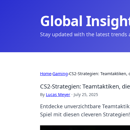
Global Insigh
Stay updated with the latest trends
Home
›
Gaming
›
CS2-Strategien: Teamtaktiken, d
CS2-Strategien: Teamtaktiken, die 
By
Lucas Meyer
·
July 25, 2025
Entdecke unverzichtbare Teamtaktik
Spiel mit diesen cleveren Strategien!