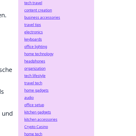
tech travel
content creation
en.
business accessories
travel tips
electronics
keyboards
office lighting
home technology
headphones
ische
organization
tech lifestyle
travel tech
ls
home gadgets
audio
office setup
n und
kitchen gadgets
kitchen accessories
Crypto Casino
home tech