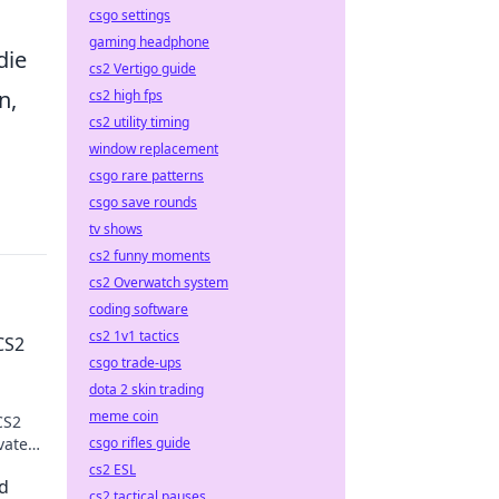
csgo settings
gaming headphone
die
cs2 Vertigo guide
n,
cs2 high fps
cs2 utility timing
window replacement
csgo rare patterns
csgo save rounds
tv shows
cs2 funny moments
cs2 Overwatch system
coding software
cs2 1v1 tactics
CS2
csgo trade-ups
dota 2 skin trading
meme coin
CS2
vate
csgo rifles guide
cs2 ESL
ld
cs2 tactical pauses