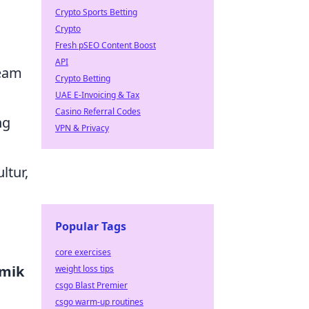
Crypto Sports Betting
Crypto
Fresh pSEO Content Boost
API
eam
Crypto Betting
m
UAE E-Invoicing & Tax
Casino Referral Codes
ng
VPN & Privacy
ltur,
Popular Tags
core exercises
amik
weight loss tips
csgo Blast Premier
csgo warm-up routines