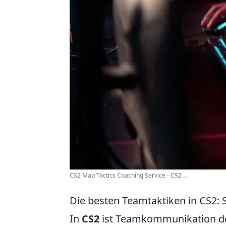
CS2 Map Tactics Coaching Service - CS2 ...
Die besten Teamtaktiken in CS2: S
In
CS2
ist Teamkommunikation der