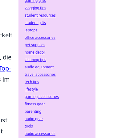
gaming gifts
vlogging tips
student resources
student gifts
laptops
ckelt
office accessories
pet supplies
home decor
, die
cleaning tips
Top-
audio equipment
travel accessories
s im
tech tips
lifestyle
gaming accessories
fitness gear
parenting
ist
audio gear
tools
t
audio accessories