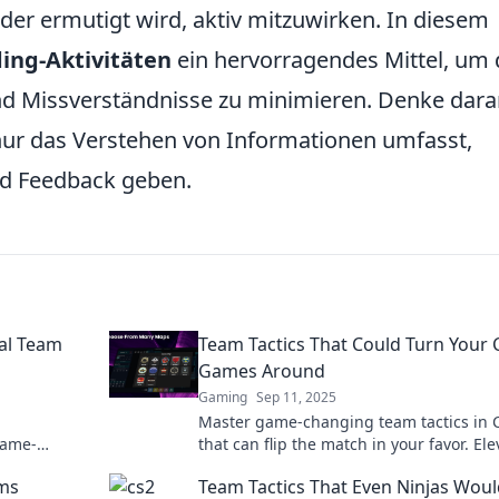
der ermutigt wird, aktiv mitzuwirken. In diesem
ing-Aktivitäten
ein hervorragendes Mittel, um 
d Missverständnisse zu minimieren. Denke dara
ur das Verstehen von Informationen umfasst,
nd Feedback geben.
al Team
Team Tactics That Could Turn Your 
Games Around
Gaming
Sep 11, 2025
Master game-changing team tactics in 
game-
that can flip the match in your favor. Ele
into victory!
your gameplay now!
ams
Team Tactics That Even Ninjas Wou