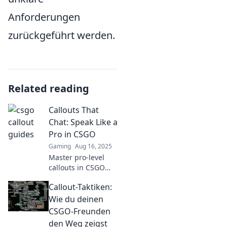
Anforderungen
zurückgeführt werden.
Related reading
Callouts That
Chat: Speak Like a
Pro in CSGO
Gaming
Aug 16, 2025
Master pro-level
callouts in CSGO
and elevate your
Callout-Taktiken:
game! Discover tips
and tricks to
Wie du deinen
communicate like a
CSGO-Freunden
champion.
den Weg zeigst