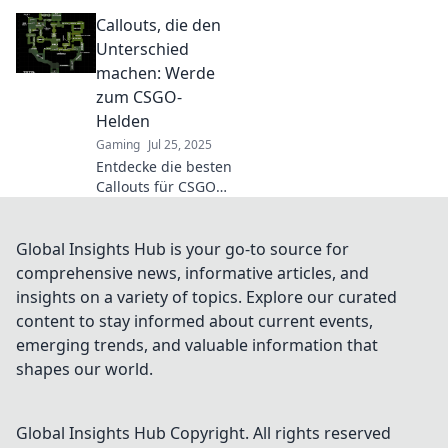
der CSGO-Callouts
Callouts, die den
und verbessere die
Kommunikation mit
Unterschied
deinem Team!
machen: Werde
Werde zum Profi
zum CSGO-
auf dem
Helden
Schlachtfeld!
Gaming
Jul 25, 2025
Entdecke die besten
Callouts für CSGO
und werde zum
Helden im Spiel!
Verbessere deine
Global Insights Hub is your go-to source for
Skills und
comprehensive news, informative articles, and
dominiere das
insights on a variety of topics. Explore our curated
Match!
content to stay informed about current events,
emerging trends, and valuable information that
shapes our world.
Global Insights Hub
Copyright. All rights reserved