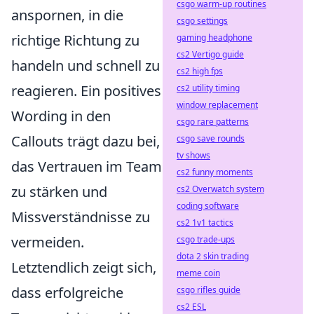
csgo warm-up routines
anspornen, in die
csgo settings
richtige Richtung zu
gaming headphone
cs2 Vertigo guide
handeln und schnell zu
cs2 high fps
reagieren. Ein positives
cs2 utility timing
window replacement
Wording in den
csgo rare patterns
Callouts trägt dazu bei,
csgo save rounds
tv shows
das Vertrauen im Team
cs2 funny moments
zu stärken und
cs2 Overwatch system
coding software
Missverständnisse zu
cs2 1v1 tactics
vermeiden.
csgo trade-ups
dota 2 skin trading
Letztendlich zeigt sich,
meme coin
dass erfolgreiche
csgo rifles guide
cs2 ESL