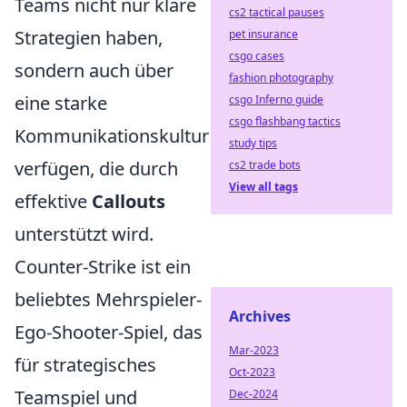
Teams nicht nur klare
cs2 tactical pauses
Strategien haben,
pet insurance
csgo cases
sondern auch über
fashion photography
eine starke
csgo Inferno guide
csgo flashbang tactics
Kommunikationskultur
study tips
verfügen, die durch
cs2 trade bots
View all tags
effektive
Callouts
unterstützt wird.
Counter-Strike ist ein
beliebtes Mehrspieler-
Archives
Ego-Shooter-Spiel, das
Mar-2023
für strategisches
Oct-2023
Teamspiel und
Dec-2024