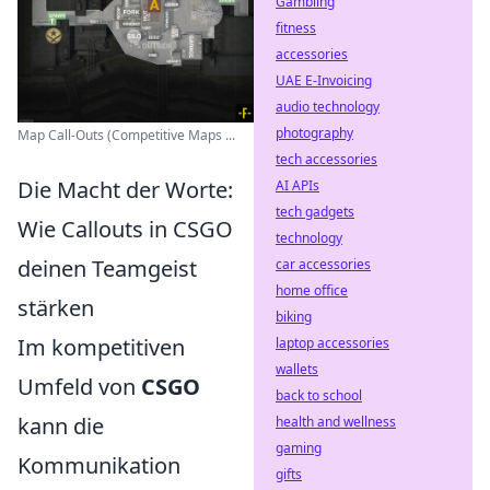
Gambling
fitness
accessories
UAE E-Invoicing
audio technology
photography
Map Call-Outs (Competitive Maps ...
tech accessories
Die Macht der Worte:
AI APIs
tech gadgets
Wie Callouts in CSGO
technology
deinen Teamgeist
car accessories
home office
stärken
biking
Im kompetitiven
laptop accessories
wallets
Umfeld von
CSGO
back to school
kann die
health and wellness
gaming
Kommunikation
gifts