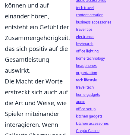
audio accessories
können und auf
tech travel
einander hören,
content creation
business accessories
entsteht ein Gefühl der
travel tips
Zusammengehörigkeit,
electronics
keyboards
das sich positiv auf die
office lighting
Gesamtleistung
home technology
headphones
auswirkt.
organization
Die Macht der Worte
tech lifestyle
travel tech
erstreckt sich auch auf
home gadgets
die Art und Weise, wie
audio
office setup
Spieler miteinander
kitchen gadgets
interagieren. Wenn
kitchen accessories
Crypto Casino