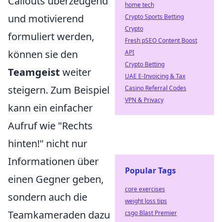
Callouts überzeugend
home tech
und motivierend
Crypto Sports Betting
Crypto
formuliert werden,
Fresh pSEO Content Boost
können sie den
API
Crypto Betting
Teamgeist
weiter
UAE E-Invoicing & Tax
steigern. Zum Beispiel
Casino Referral Codes
VPN & Privacy
kann ein einfacher
Aufruf wie "Rechts
hinten!" nicht nur
Informationen über
Popular Tags
einen Gegner geben,
core exercises
sondern auch die
weight loss tips
Teamkameraden dazu
csgo Blast Premier