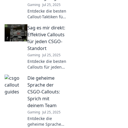
Gaming
Jul 25, 2025
Entdecke die besten
Callout-Taktiken für
CSGO! So führst du
Sag es mir direkt:
deine Freunde zum
Sieg und
Effektive Callouts
dominierst das
für jeden CSGO-
Spiel! Jetzt lesen!
Standort
Gaming
Jul 25, 2025
Entdecke die besten
Callouts für jeden
CSGO-Standort!
Die geheime
Steigere dein
Gameplay und
Sprache der
werde zum Profi –
CSGO-Callouts:
jetzt klicken und
Sprich mit
mehr erfahren!
deinem Team
Gaming
Jul 25, 2025
Entdecke die
geheime Sprache