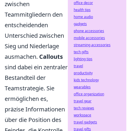
zwischen
office decor
health tips
Teammitgliedern den
home audio
entscheidenden
gadgets
phone accessories
Unterschied zwischen
mobile accessories
Sieg und Niederlage
streaming accessories
tech gifts
ausmachen.
Callouts
lighting tips
sind dabei ein zentraler
travel
productivity
Bestandteil der
kids technology
Teamstrategie. Sie
wearables
office organization
ermöglichen es,
travel gear
präzise Informationen
tech reviews
workspace
über die Position des
travel gadgets
Feindes, die Kontrolle
travel gifts