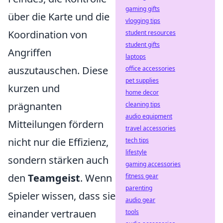
gaming gifts
über die Karte und die
vlogging tips
Koordination von
student resources
student gifts
Angriffen
laptops
auszutauschen. Diese
office accessories
pet supplies
kurzen und
home decor
prägnanten
cleaning tips
audio equipment
Mitteilungen fördern
travel accessories
nicht nur die Effizienz,
tech tips
lifestyle
sondern stärken auch
gaming accessories
den
Teamgeist
. Wenn
fitness gear
parenting
Spieler wissen, dass sie
audio gear
einander vertrauen
tools