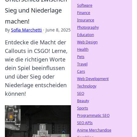
Software
Sieg und Niederlage
Finance
machen!
Insurance
Photography
By
Sofia Marchetti
·
June 8, 2025
Education
Entdecke die Macht der
Web Design
Health
Callouts in CSGO! Lerne,
Pets
wie die richtigen Worte
Travel
dein Spiel beeinflussen
Cars
und über Sieg oder
Web Development
Niederlage entscheiden
Technology
können!
SEO
Beauty
Sports
Programmatic SEO
SEO APIs
Anime Merchandise