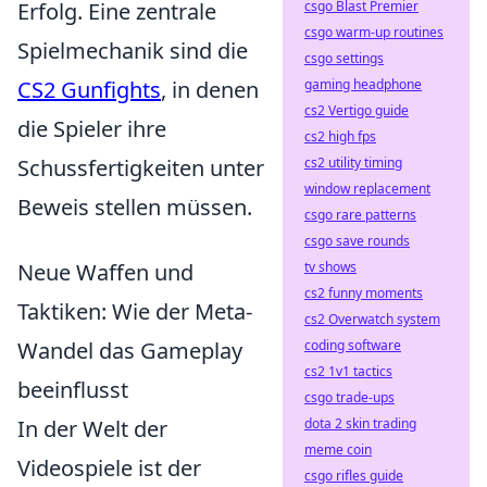
csgo Blast Premier
Erfolg. Eine zentrale
csgo warm-up routines
Spielmechanik sind die
csgo settings
gaming headphone
CS2 Gunfights
, in denen
cs2 Vertigo guide
die Spieler ihre
cs2 high fps
cs2 utility timing
Schussfertigkeiten unter
window replacement
Beweis stellen müssen.
csgo rare patterns
csgo save rounds
tv shows
Neue Waffen und
cs2 funny moments
Taktiken: Wie der Meta-
cs2 Overwatch system
coding software
Wandel das Gameplay
cs2 1v1 tactics
beeinflusst
csgo trade-ups
dota 2 skin trading
In der Welt der
meme coin
Videospiele ist der
csgo rifles guide