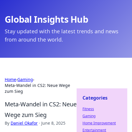
Global Insights Hub
Stay updated with the latest trends and news
from around the world.
Home
›
Gaming
›
Meta-Wandel in CS2: Neue Wege
zum Sieg
Categories
Meta-Wandel in CS2: Neue
Fitness
Wege zum Sieg
Gaming
By
Daniel Okafor
·
June 8, 2025
Home Improvement
Entertainment