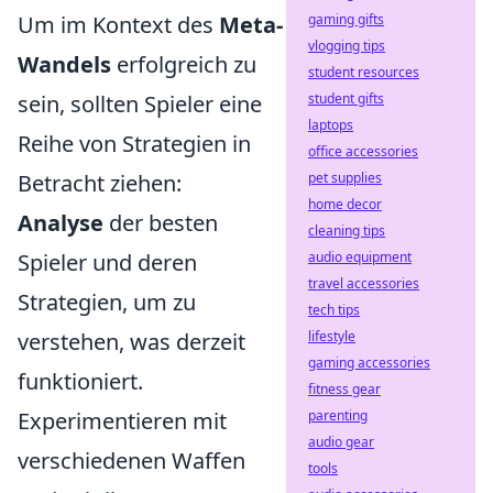
gaming gifts
Um im Kontext des
Meta-
vlogging tips
Wandels
erfolgreich zu
student resources
student gifts
sein, sollten Spieler eine
laptops
Reihe von Strategien in
office accessories
pet supplies
Betracht ziehen:
home decor
Analyse
der besten
cleaning tips
audio equipment
Spieler und deren
travel accessories
Strategien, um zu
tech tips
lifestyle
verstehen, was derzeit
gaming accessories
funktioniert.
fitness gear
parenting
Experimentieren mit
audio gear
verschiedenen Waffen
tools