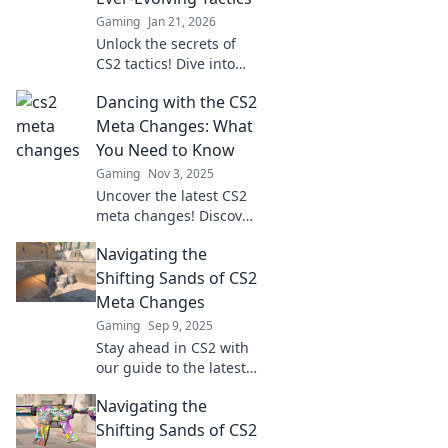
Gaming
Jan 21, 2026
Unlock the secrets of
CS2 tactics! Dive into
our guide and outsmart
Dancing with the CS2
your opponents with
tips and tricks for every
Meta Changes: What
update.
You Need to Know
Gaming
Nov 3, 2025
Uncover the latest CS2
meta changes! Discover
how they impact
Navigating the
gameplay and what
every player must know
Shifting Sands of CS2
to stay ahead in the
Meta Changes
game.
Gaming
Sep 9, 2025
Stay ahead in CS2 with
our guide to the latest
meta shifts! Discover
Navigating the
strategies and tips to
dominate the
Shifting Sands of CS2
competition now!