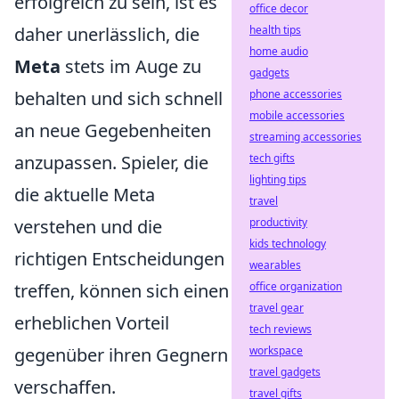
erfolgreich zu sein, ist es
office decor
health tips
daher unerlässlich, die
home audio
Meta
stets im Auge zu
gadgets
phone accessories
behalten und sich schnell
mobile accessories
an neue Gegebenheiten
streaming accessories
tech gifts
anzupassen. Spieler, die
lighting tips
die aktuelle Meta
travel
productivity
verstehen und die
kids technology
richtigen Entscheidungen
wearables
office organization
treffen, können sich einen
travel gear
erheblichen Vorteil
tech reviews
workspace
gegenüber ihren Gegnern
travel gadgets
verschaffen.
travel gifts