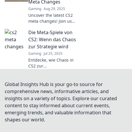
Meta Changes
Gaming
Aug 29, 2025
Uncover the latest CS2
meta changes! Join us
as we explore strategies
Die Meta-Spiele von
to stay ahead in the
ever-evolving gaming
CS2: Wenn das Chaos
landscape.
zur Strategie wird
Gaming
Jul 25, 2025
Entdecke, wie Chaos in
CS2 zur
unwiderstehlichen
Strategie wird – lass
dich von den Meta-
Global Insights Hub is your go-to source for
Spielen überraschen!
comprehensive news, informative articles, and
insights on a variety of topics. Explore our curated
content to stay informed about current events,
emerging trends, and valuable information that
shapes our world.