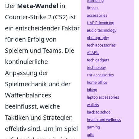
Gambling
Der
Meta-Wandel
in
fitness
accessories
Counter-Strike 2 (CS2) ist
UAE E-Invoicing
ein entscheidender Faktor
audio technology
photography
für den Erfolg von
tech accessories
Spielern und Teams. Die
AI APIs
tech gadgets
kontinuierliche
technology
Anpassung der
car accessories
home office
Spielmechanik und der
biking
Waffenbalances
laptop accessories
wallets
beeinflusst, welche
back to school
Taktiken und Strategien
health and wellness
gaming
effektiv sind. Um im Spiel
gifts