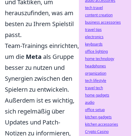
audio accessories
und Taktiken, um
tech travel
herauszufinden, was am
content creation
business accessories
besten zu Ihrem Spielstil
travel tips
passt.
electronics
keyboards
Team-Trainings einrichten,
office lighting
um die
Meta
als Gruppe
home technology
headphones
besser zu nutzen und
organization
Synergien zwischen den
tech lifestyle
travel tech
Spielern zu entwickeln.
home gadgets
Außerdem ist es wichtig,
audio
office setup
sich regelmäßig über
kitchen gadgets
Updates und Patch-
kitchen accessories
Crypto Casino
Notizen zu informieren,