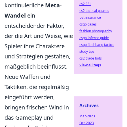
cs2 ESL
kontinuierliche
Meta-
cs2 tactical pauses
Wandel
ein
pet insurance
csgo cases
entscheidender Faktor,
fashion photography
der die Art und Weise, wie
csgo Inferno guide
csgo flashbang tactics
Spieler ihre Charaktere
study tips
und Strategien gestalten,
cs2 trade bots
View all tags
maßgeblich beeinflusst.
Neue Waffen und
Taktiken, die regelmäßig
eingeführt werden,
Archives
bringen frischen Wind in
Mar-2023
das Gameplay und
Oct-2023